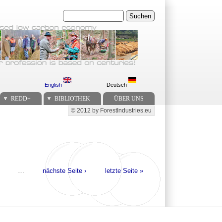
Suchen
English
Deutsch
REDD+
BIBLIOTHEK
ÜBER UNS
© 2012 by ForestIndustries.eu
Secondary menu
…
nächste Seite ›
letzte Seite »