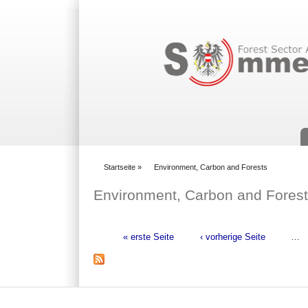
Suchformular
Startseite
»
Environment, Carbon and Forests
You are here
Environment, Carbon and Fores
« erste Seite
‹ vorherige Seite
…
Seiten