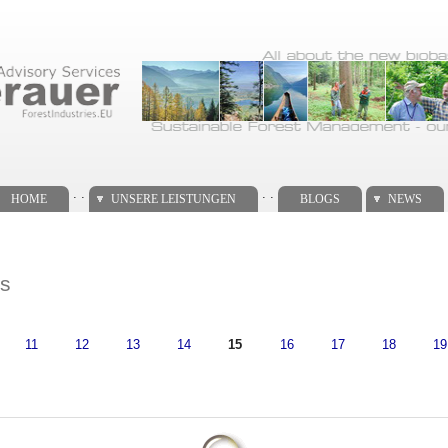
. .
. .
HOME
UNSERE LEISTUNGEN
BLOGS
NEWS
ts
11
12
13
14
15
16
17
18
19