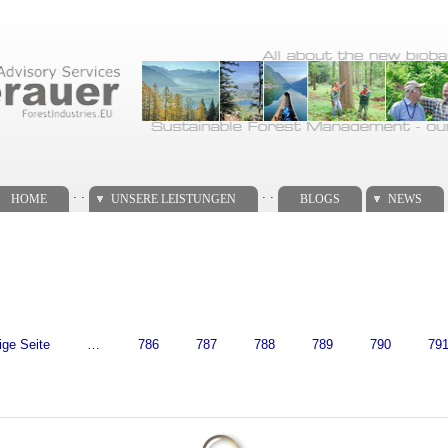
. .
. .
HOME
UNSERE LEISTUNGEN
BLOGS
NEWS
ige Seite
…
786
787
788
789
790
79