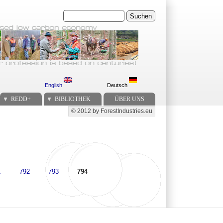
Suchen
English
Deutsch
REDD+
BIBLIOTHEK
ÜBER UNS
© 2012 by ForestIndustries.eu
Secondary menu
1
792
793
794