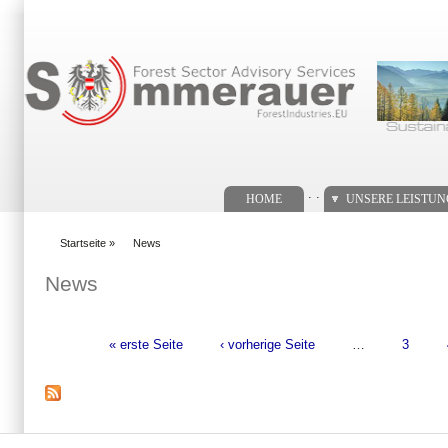
Suchformular
. .
HOME
UNSERE LEISTU
Startseite
»
News
You are here
News
« erste Seite
‹ vorherige Seite
…
3
Seiten