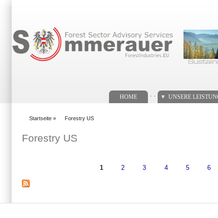
Suchformular
. .
HOME
UNSERE LEISTU
Startseite
»
Forestry US
You are here
Forestry US
1
2
3
4
5
6
Seiten