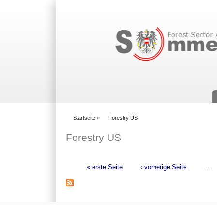
Suchformular
Startseite
»
Forestry US
You are here
Forestry US
« erste Seite
‹ vorherige Seite
…
Seiten