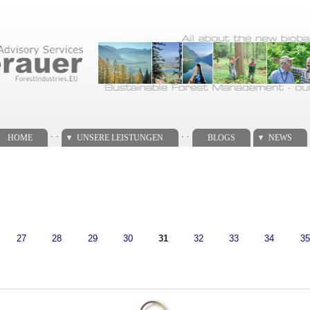
. .
. .
HOME
UNSERE LEISTUNGEN
BLOGS
NEWS
27
28
29
30
31
32
33
34
35