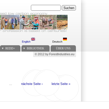
Suchen
English
Deutsch
REDD+
BIBLIOTHEK
ÜBER UNS
© 2012 by ForestIndustries.eu
Secondary menu
…
nächste Seite ›
letzte Seite »