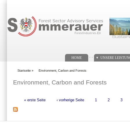
Suchformular
. .
HOME
UNSERE LEISTU
Startseite
»
Environment, Carbon and Forests
You are here
Environment, Carbon and Forests
« erste Seite
‹ vorherige Seite
1
2
3
Seiten