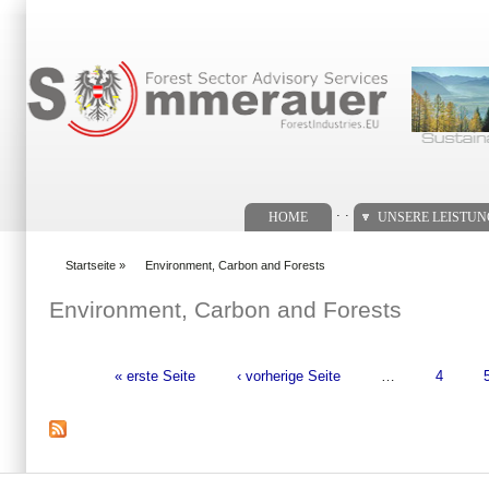
Suchformular
. .
HOME
UNSERE LEISTU
Startseite
»
Environment, Carbon and Forests
You are here
Environment, Carbon and Forests
« erste Seite
‹ vorherige Seite
…
4
Seiten