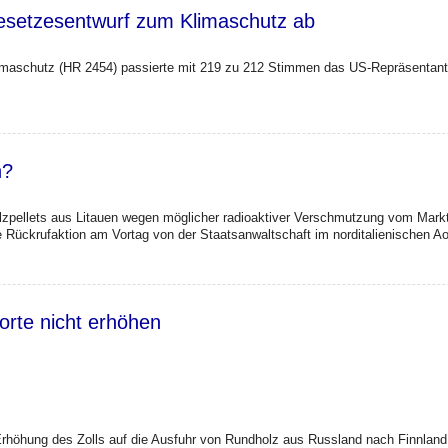
setzesentwurf zum Klimaschutz ab
maschutz (HR 2454) passierte mit 219 zu 212 Stimmen das US-Repräsentante
net Gesetzesentwurf zum Klimaschutz ab
n?
olzpellets aus Litauen wegen möglicher radioaktiver Verschmutzung vom Mark
 Rückrufaktion am Vortag von der Staatsanwaltschaft im norditalienischen A
Litauen?
orte nicht erhöhen
 Erhöhung des Zolls auf die Ausfuhr von Rundholz aus Russland nach Finnland