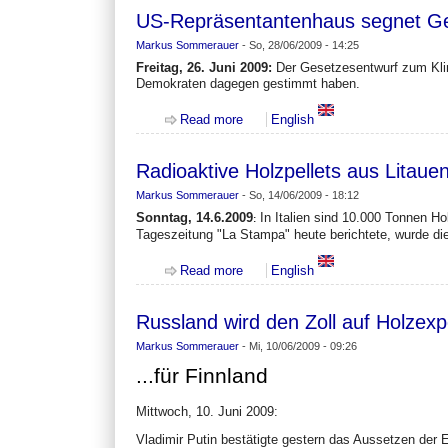
US-Repräsentantenhaus segnet Ge
Markus Sommerauer
-
So, 28/06/2009 - 14:25
Freitag, 26. Juni 2009:
Der Gesetzesentwurf zum Kli
Demokraten dagegen gestimmt haben.
about US-Repräsentantenhaus seg
Read more
English
Radioaktive Holzpellets aus Litaue
Markus Sommerauer
-
So, 14/06/2009 - 18:12
Sonntag, 14.6.2009
In Italien sind 10.000 Tonnen H
:
Tageszeitung "La Stampa" heute berichtete, wurde die
about Radioaktive Holzpellets aus 
Read more
English
Russland wird den Zoll auf Holzexp
Markus Sommerauer
-
Mi, 10/06/2009 - 09:26
...für Finnland
Mittwoch, 10. Juni 2009:
Vladimir Putin bestätigte gestern das Aussetzen der