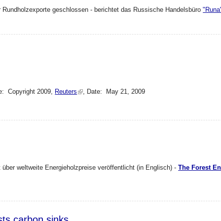
Rundholzexporte geschlossen - berichtet das Russische Handelsbüro
"Runa
olzexporte nicht erhöhen
e: Copyright 2009,
Reuters
, Date: May 21, 2009
D?
 über weltweite Energieholzpreise veröffentlicht (in Englisch) -
The Forest En
lug
sts carbon sinks