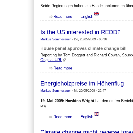
Beide Regierungen haben ein Handelsabkommen über 
about Russland wird den Zoll auf H
Read more
English
Is the US interested in REDD?
Markus Sommerauer
-
Do, 28/05/2009 - 06:36
House panel approves climate change bill
Reporting by Tom Doggett and Richard Cowan, Sourc
Original URL
Read more
about Is the US interested in RED
Energieholzpreise im Höhenflug
Markus Sommerauer
-
Mi, 20/05/2009 - 22:47
19. Mai 2009:
Hawkins Wright
hat den ersten Bericht
.
MB)
about Energieholzpreise im Höhenf
Read more
English
Climate change might reverse fore