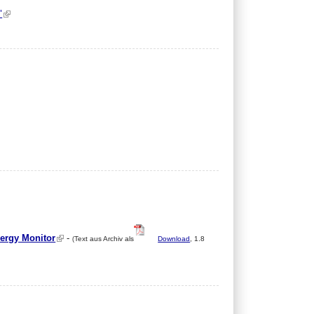
"
ergy Monitor
-
Text aus Archiv als
Download
, 1.8
(