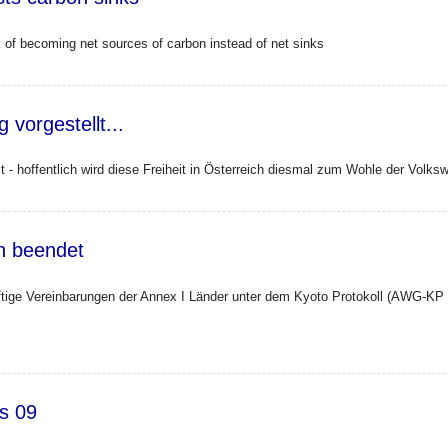
k of becoming net sources of carbon instead of net sinks
 forests carbon sinks
vorgestellt...
 - hoffentlich wird diese Freiheit in Österreich diesmal zum Wohle der Volksw
chlag vorgestellt...
n beendet
tige Vereinbarungen der Annex I Länder unter dem Kyoto Protokoll (AWG-KP 7
n Bonn beendet
s 09