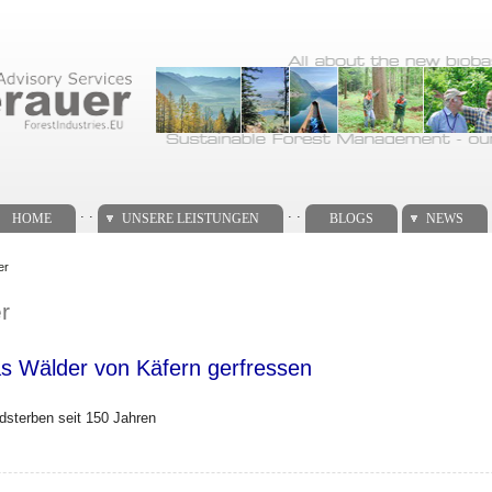
. .
. .
HOME
UNSERE LEISTUNGEN
BLOGS
NEWS
er
r
as Wälder von Käfern gerfressen
sterben seit 150 Jahren
merikas Wälder von Käfern gerfressen