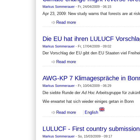
Markus Sommerauer
-
Fr, 24/04/2009 - 06:15
Apr 23, 2009: New study warns that forests are at ris
Read more
about Climate change might reverse
Die EU hat ihren LULUCF Vorschlag 
Markus Sommerauer
-
Fr, 17/04/2009 - 09:02
Der Vorschlag der EU gibt den EU Staaten viel Freiheit
Read more
about Die EU hat ihren LULUCF Vors
AWG-KP 7 Klimagespräche in Bon
Markus Sommerauer
-
Fr, 10/04/2009 - 06:29
Die siebte Runde der
Ad Hoc
Arbeitsgruppe für zukünf
Wie erwartet hat sich wieder einiges getan in Bonn
about AWG-KP 7 Klimagespräche i
Read more
English
LULUCF - First country submission
Markus Sommerauer
-
So, 15/03/2009 - 09:17