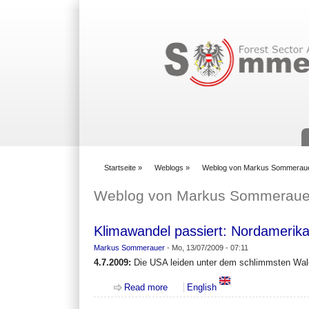
Suchformular
Startseite
»
Weblogs
»
Weblog von Markus Sommerau
You are here
Weblog von Markus Sommeraue
Klimawandel passiert: Nordamerik
Markus Sommerauer
-
Mo, 13/07/2009 - 07:11
4.7.2009:
Die USA leiden unter dem schlimmsten Wald
about Klimawandel passiert: Norda
Read more
English