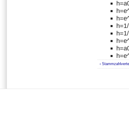
h=a
h=e
h=e^
h=1
h=1
h=e
h=a
h=e
‹ Stammzahlverte