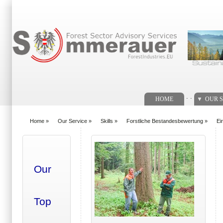
Search form
. .
HOME
OUR S
Home
»
Our Service
»
Skills
»
Forstliche Bestandesbewertung
»
Ei
You are here
Our
Top