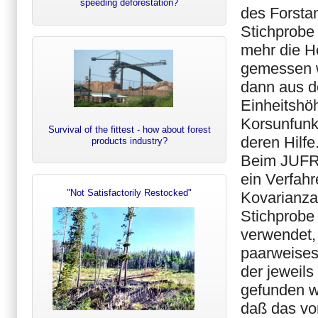
speeding deforestation?
des Forstam
Stichprobe
mehr die H
gemessen w
dann aus de
Einheitshöh
Korsunfunkt
Survival of the fittest - how about forest
deren Hilfe
products industry?
Beim JUFRO
ein Verfahr
"Not Satisfactorily Restocked"
Kovarianza
Stichprobe
verwendet,
paarweises
der jeweil
gefunden w
daß das v