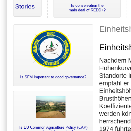
Stories
Is conservation the
main deal of REDD+?
Einheit
Einheit
Nachdem MA
Höhenkurve
Standorte i
Is SFM important to good governance?
empfahl er
Einheitshö
Brusthöhen
Koeffizien
werden kön
herrschend
1974 führt
Is EU Common Agriculture Policy (CAP)