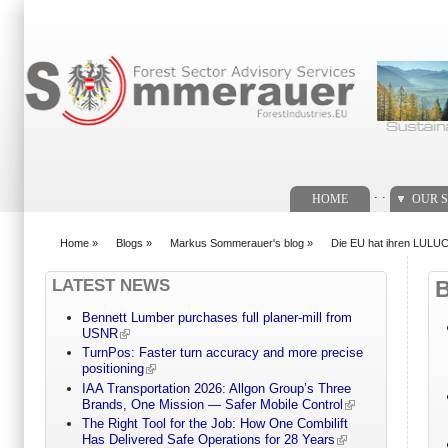
Search form
. .
HOME
OUR S
Home
»
Blogs
»
Markus Sommerauer's blog
»
Die EU hat ihren LULUCF
You are here
LATEST NEWS
Bennett Lumber purchases full planer-mill from
USNR
TurnPos: Faster turn accuracy and more precise
positioning
IAA Transportation 2026: Allgon Group’s Three
Brands, One Mission — Safer Mobile Control
The Right Tool for the Job: How One Combilift
Has Delivered Safe Operations for 28 Years