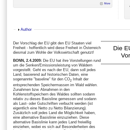
More
Show
Author
Der Vorschlag der EU gibt den EU Staaten viel
Die E
Freiheit - hoffentlich wird diese Freiheit in Österreich
diesmal zum Wohle der Volkswirtschaft genutzt!
Vor
BONN, 2.4.2009:
Die EU hat ihre Vorstellungen rund
um die Senken/Emissionsleistung von Wäldern
vorgestellt. Geht es nach der EU, dann soll jedes
Land, basierend auf historischen Daten, eine
sogenannte "baseline" für den CO
Inhalt der
2
entsprechenden Speichermassen im Wald wählen.
Zunahmen bzw. Abnahmen in den
Kohlenstoffspeichern des Waldes sollten sodann
relativ zu dieses Basisline gemessen und sodann
als Last- oder Gutschriften verbucht werden (ist
eigentlich eine Netto zu Netto Bilanzierung).
Zusätzlich soll jedes Land die Möglichkeit haben,
eine alternative Basislinie einzuziehen. Diese
alternative Basislinie kann jedes Land freiwillig
einziehen, wobei es sich auf Besonderheiten des